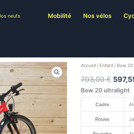
Mobilité
Nos vélos
Cyc
los neufs
Accueil
/
Enfant
/ Bow 20 u
Le
703,00
€
597,
prix
Bow 20 ultralight
initial
Cadre
Al
était :
Roues
Ja
703,0
Fourche
Al