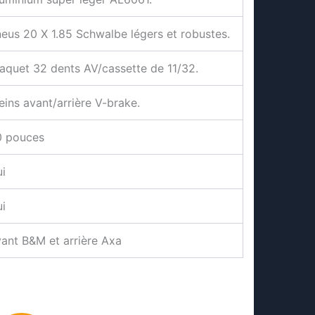
eus 20 X 1.85 Schwalbe légers et robustes.
aquet 32 dents AV/cassette de 11/32.
eins avant/arrière V-brake.
0 pouces
i
i
ant B&M et arrière Axa