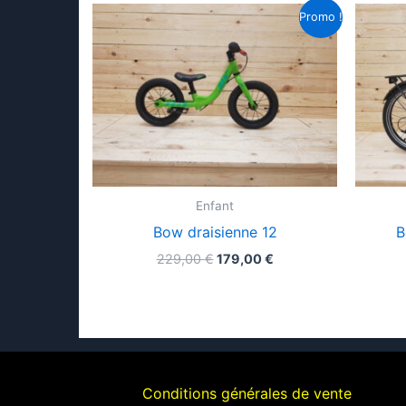
Promo !
Enfant
Bow draisienne 12
B
Le
Le
229,00
€
179,00
€
prix
prix
initial
actuel
était :
est :
229,00 €.
179,00 €.
Conditions générales de vente