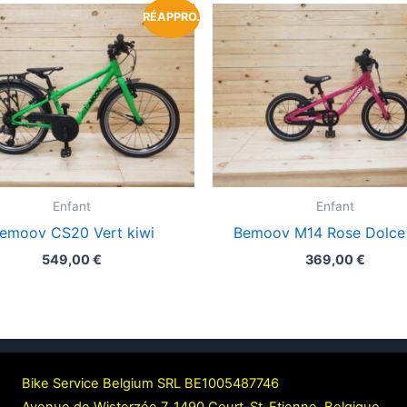
RÉAPPRO.
Enfant
Enfant
emoov CS20 Vert kiwi
Bemoov M14 Rose Dolce 
549,00
€
369,00
€
Bike Service Belgium SRL BE1005487746