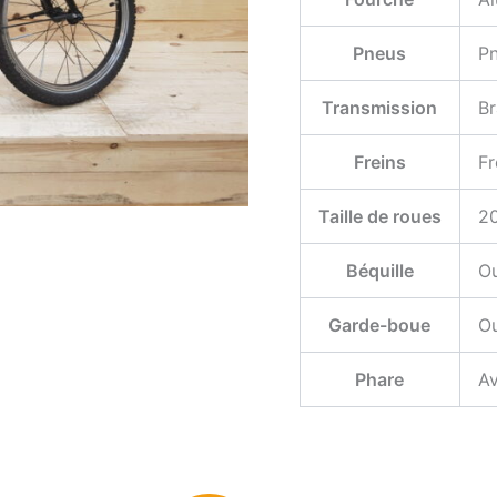
Pneus
Pn
Transmission
Br
Freins
Fr
Taille de roues
2
Béquille
Ou
Garde-boue
Ou
Phare
Av